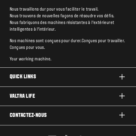
Nous travaillons dur pour vous faciliter le travail.
Nous trouvons de nouvelles façons de résoudre vos défis.
Nous fabriquons des machines résistantes à l’extérieuret
intelligentes à l’intérieur.
Nos machines sont conçues pour durer.Conçues pour travailler.
Conçues pour vous.
Your working machine.
QUICK LINKS
PRODUITS
VALTRA LIFE
ACTIVITÉS ET SECTEURS
A PROPOS DE VALTRA
CONTACTEZ-NOUS
TECHNOLOGIES
ACTUALITÉS ET EVÉNEMENT
ENTRETIEN & RÉPARATIONS
CONTACTEZ-NOUS
POUR LES FANS