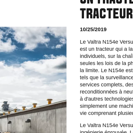
UN TRACTE
TRACTEU
10/25/2019
Le Valtra N154e Versu
est un tracteur qui a 
individuels, sur la cha
seules les lois de la p
la limite. Le N154e es
tels que la surveillan
services complets, de
reconditionnées à neuf
à d'autres technologie
simplement une machin
vie comprenant plusieu
Le Valtra N154e Versu
ingénierie éprouvée. 