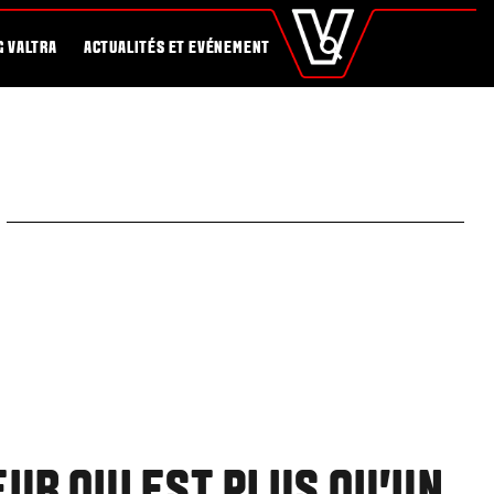
fr
Carrière
Configurateur Valtra
Santé et Agronomie des sols
Global
RECHERCHE
G VALTRA
ACTUALITÉS ET EVÉNEMENT
Europe
Austria
Belgium
Czech Republic
Denmark
Estonia
Finland
France
Germany
Hungary
Italy
Latvia
Lithuania
The Netherlands
Norway
Poland
Portugal