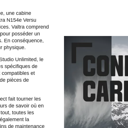
le, une cabine
ltra N154e Versu
ices. Valtra comprend
 pour posséder un
es. En conséquence,
r physique.
Studio Unlimited, le
s spécifiques de
t compatibles et
de pièces de
ct fait tourner les
eurs de savoir où en
 tout, toutes les
 également la
soins de maintenance