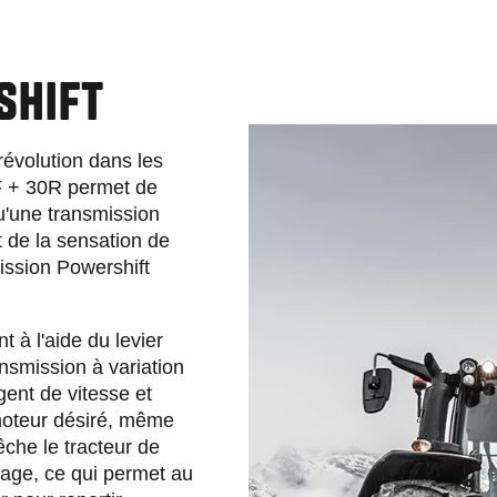
SHIFT
révolution dans les
0F + 30R permet de
u'une transmission
et de la sensation de
mission Powershift
 à l'aide du levier
nsmission à variation
ent de vitesse et
 moteur désiré, même
êche le tracteur de
ayage, ce qui permet au