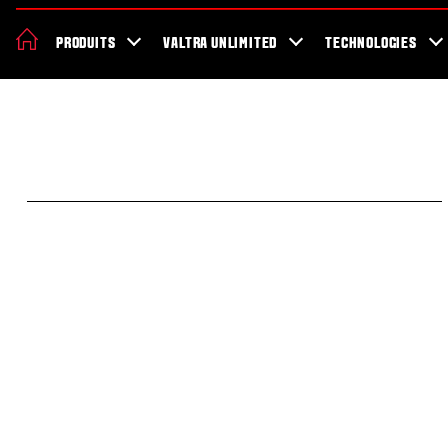
À propos de Valtra
Le développement durable
Demande de démo
PRODUITS
VALTRA UNLIMITED
TECHNOLOGIES
Santé et sécurité au travail