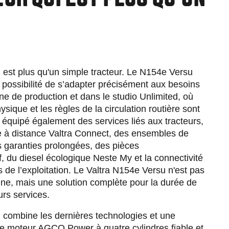
UR QUI EST PLUS QU’UN
Slovakia
Spain
R
Sweden
United Kingdom
Eastern Europe
Україна
 est plus qu'un simple tracteur. Le N154e Versu
South America
la possibilité de s’adapter précisément aux besoins
Brazil
îne de production et dans le studio Unlimited, où
Middle East
hysique et les règles de la circulation routière sont
United Arab Emirates
t équipé également des services liés aux tracteurs,
Africa
ce à distance Valtra Connect, des ensembles de
English
s garanties prolongées, des pièces
Asia
, du diesel écologique Neste My et la connectivité
China
s de l’exploitation. Le Valtra N154e Versu n'est pas
Australia
e, mais une solution complète pour la durée de
Australia & New Zealand
rs services.
 combine les dernières technologies et une
Le moteur AGCO Power à quatre cylindres fiable et