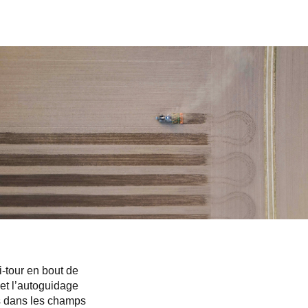
Slovakia
Spain
Sweden
United Kingdom
Eastern Europe
Україна
South America
Brazil
Middle East
United Arab Emirates
Africa
English
Asia
China
Australia
Australia & New Zealand
i-tour en bout de
et l’autoguidage
es dans les champs