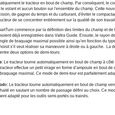
atiquement le tracteur en bout de champ. Par conséquent, le co
 le volant et aucun bouton sur l'ensemble du champ. Cette nou
cision, de gagner du temps et du carburant, d'éviter le compacta
cteur de se concentrer entièrement sur la qualité de son travail
artTurn commence par la définition des limites du champ et de la
 soient déjà enregistrées dans Valtra Guide. Ensuite, le rayon 
’angle de braquage maximal possible ainsi qu’en fonction du type d
choisit s’il veut réaliser sa manœuvre à droite ou à gauche.
La d
 entre deux options de demi-tours:
e
: Le tracteur tourne automatiquement en bout de champ à côté 
e tracteur effectue un petit virage en forme d’ampoule en bout de
 braquage maximal. Ce mode de demi-tour est parfaitement ada
.
mod
e: Le tracteur tourne automatiquement en bout de champ vers
haité en sautant un nombre de passage défini au choix. Ce mo
ment adapté pour les outils semi-portés ou trainés.