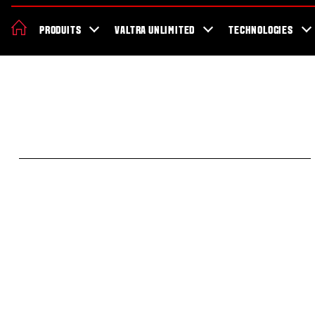
À propos de Valtra
Le développement durable
Demande de démo
PRODUITS
VALTRA UNLIMITED
TECHNOLOGIES
Santé et sécurité au travail