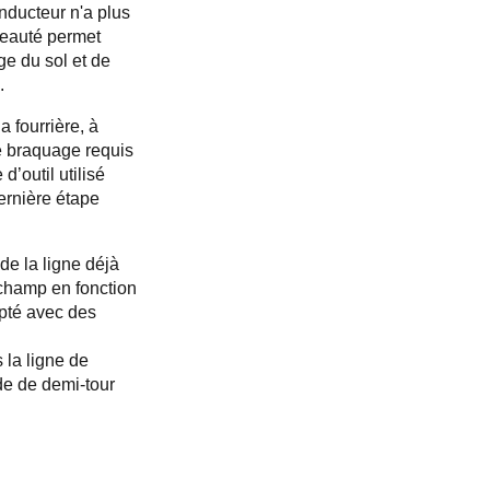
nducteur n'a plus
veauté permet
ge du sol et de
.
 fourrière, à
de braquage requis
’outil utilisé
ernière étape
de la ligne déjà
 champ en fonction
pté avec des
 la ligne de
de de demi-tour