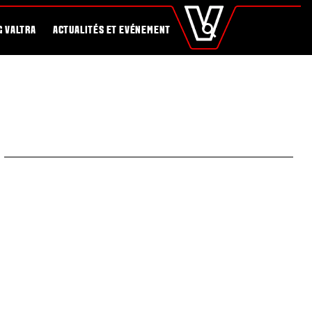
fr
Carrière
Configurateur Valtra
Santé et Agronomie des sols
Global
RECHERCHE
G VALTRA
ACTUALITÉS ET EVÉNEMENT
Europe
Austria
Belgium
Czech Republic
Denmark
Estonia
Finland
France
Germany
Hungary
Italy
Latvia
Lithuania
The Netherlands
Norway
Poland
Portugal