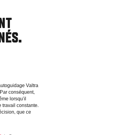
ENT
ÎNÉS.
autoguidage Valtra
 Par conséquent,
ême lorsqu'il
 travail constante.
écision, que ce