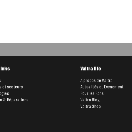
links
Valtra life
s
A propos de Valtra
és et secteurs
Actualités et Evénement
ogies
Pour les Fans
en & Réparations
Valtra Blog
Valtra Shop