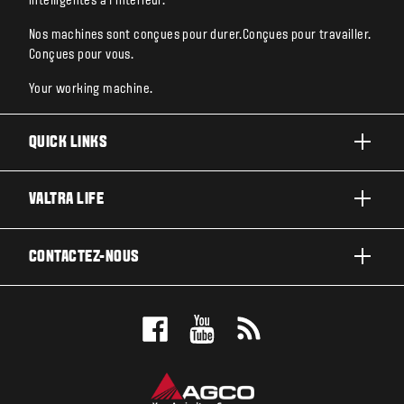
intelligentes à l’intérieur.
Nos machines sont conçues pour durer.Conçues pour travailler.
Conçues pour vous.
Your working machine.
QUICK LINKS
PRODUITS
VALTRA LIFE
ACTIVITÉS ET SECTEURS
A PROPOS DE VALTRA
CONTACTEZ-NOUS
TECHNOLOGIES
ACTUALITÉS ET EVÉNEMENT
ENTRETIEN & RÉPARATIONS
CONTACTEZ-NOUS
POUR LES FANS
TEST DRIVE
VALTRA BLOG
CONCESSIONNAIRES VALTRA
VALTRA SHOP