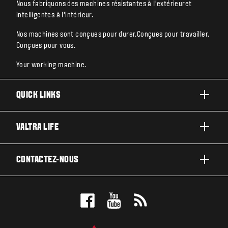
Nous fabriquons des machines résistantes à l’extérieuret
intelligentes à l’intérieur.
Nos machines sont conçues pour durer.Conçues pour travailler.
Conçues pour vous.
Your working machine.
QUICK LINKS
PRODUITS
VALTRA LIFE
ACTIVITÉS ET SECTEURS
A PROPOS DE VALTRA
CONTACTEZ-NOUS
TECHNOLOGIES
ACTUALITÉS ET EVÉNEMENT
ENTRETIEN & RÉPARATIONS
CONTACTEZ-NOUS
POUR LES FANS
TEST DRIVE
VALTRA BLOG
CONCESSIONNAIRES VALTRA