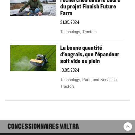
recherches dans le cadre
du projet Finnish Future
Farm
21.05.2024
Technology,
Tractors
La bonne quantité
d’engrais, que l’épandeur
soit vide ou plein
13.05.2024
Technology,
Parts and Servicing,
Tractors
CONCESSIONNAIRES VALTRA
RE