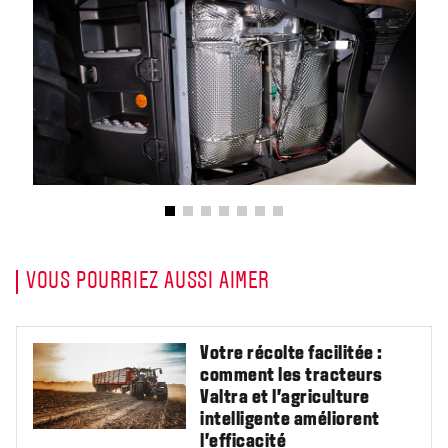
VOUS POURRIEZ AUSSI AIMER
Votre récolte facilitée :
comment les tracteurs
Valtra et l’agriculture
intelligente améliorent
l’efficacité