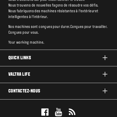
Nous trouvons de nouvelles façons de résoudre vos défis.
Nous fabriquons des machines résistantes à l’extérieuret
intelligentes à l’intérieur.
Nos machines sont conçues pour durer.Conçues pour travailler.
Conçues pour vous.
Your working machine.
QUICK LINKS
PRODUITS
VALTRA LIFE
ACTIVITÉS ET SECTEURS
A PROPOS DE VALTRA
CONTACTEZ-NOUS
TECHNOLOGIES
ACTUALITÉS ET EVÉNEMENT
ENTRETIEN & RÉPARATIONS
CONTACTEZ-NOUS
POUR LES FANS
TEST DRIVE