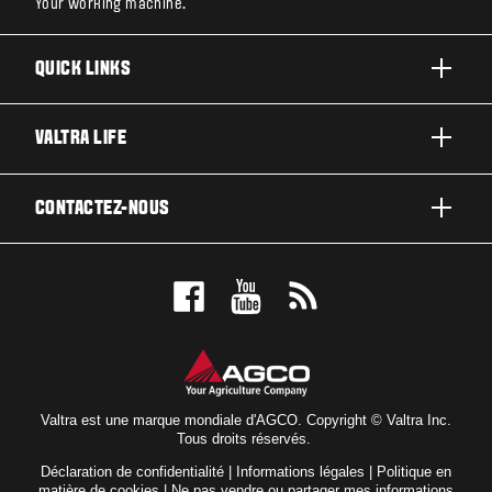
Your working machine.
QUICK LINKS
PRODUITS
VALTRA LIFE
ACTIVITÉS ET SECTEURS
A PROPOS DE VALTRA
CONTACTEZ-NOUS
TECHNOLOGIES
ACTUALITÉS ET EVÉNEMENT
ENTRETIEN & RÉPARATIONS
CONTACTEZ-NOUS
POUR LES FANS
TEST DRIVE
VALTRA BLOG
CONCESSIONNAIRES VALTRA
VALTRA SHOP
Valtra est une marque mondiale d'AGCO. Copyright © Valtra Inc.
Tous droits réservés.
Déclaration de confidentialité
|
Informations légales
|
Politique en
matière de cookies
|
Ne pas vendre ou partager mes informations