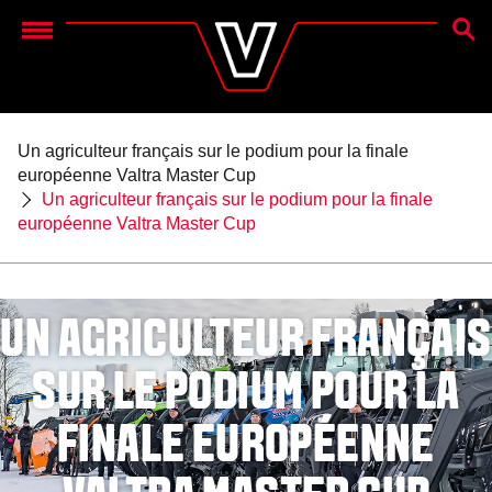
RECH
Menu
Un agriculteur français sur le podium pour la finale
européenne Valtra Master Cup
Un agriculteur français sur le podium pour la finale
européenne Valtra Master Cup
UN AGRICULTEUR FRANÇAIS
SUR LE PODIUM POUR LA
FINALE EUROPÉENNE