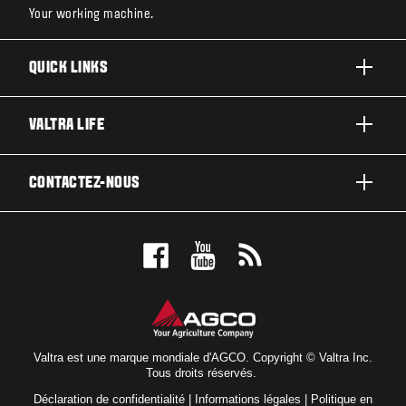
Your working machine.
QUICK LINKS
PRODUITS
VALTRA LIFE
ACTIVITÉS ET SECTEURS
A PROPOS DE VALTRA
CONTACTEZ-NOUS
TECHNOLOGIES
ACTUALITÉS ET EVÉNEMENT
ENTRETIEN & RÉPARATIONS
CONTACTEZ-NOUS
POUR LES FANS
TEST DRIVE
VALTRA BLOG
CONCESSIONNAIRES VALTRA
VALTRA SHOP
Valtra est une marque mondiale d'AGCO. Copyright © Valtra Inc.
Tous droits réservés.
Déclaration de confidentialité
|
Informations légales
|
Politique en