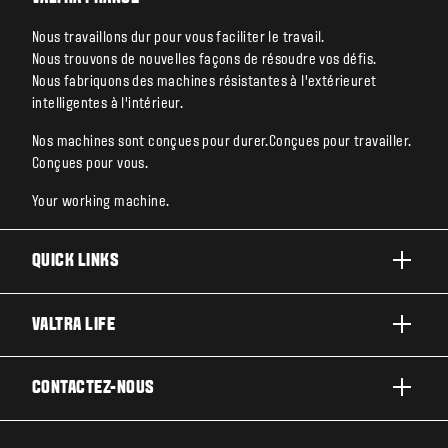
Nous travaillons dur pour vous faciliter le travail.
Nous trouvons de nouvelles façons de résoudre vos défis.
Nous fabriquons des machines résistantes à l’extérieuret
intelligentes à l’intérieur.
Nos machines sont conçues pour durer.Conçues pour travailler.
Conçues pour vous.
Your working machine.
QUICK LINKS
PRODUITS
VALTRA LIFE
ACTIVITÉS ET SECTEURS
A PROPOS DE VALTRA
CONTACTEZ-NOUS
TECHNOLOGIES
ACTUALITÉS ET EVÉNEMENT
ENTRETIEN & RÉPARATIONS
CONTACTEZ-NOUS