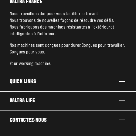
VALTRA FRANCE
Nous travaillons dur pour vous faciliter le travail.
Nous trouvons de nouvelles façons de résoudre vos défis.
Nous fabriquons des machines résistantes à l’extérieuret
intelligentes à l’intérieur.
Nos machines sont conçues pour durer.Conçues pour travailler.
Conçues pour vous.
Your working machine.
QUICK LINKS
PRODUITS
VALTRA LIFE
ACTIVITÉS ET SECTEURS
A PROPOS DE VALTRA
CONTACTEZ-NOUS
TECHNOLOGIES
ACTUALITÉS ET EVÉNEMENT
ENTRETIEN & RÉPARATIONS
CONTACTEZ-NOUS