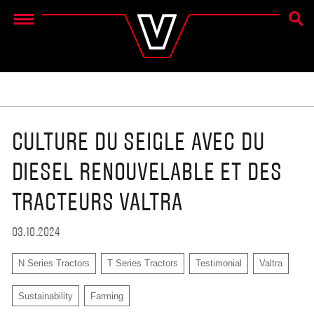
RECH
Menu
CULTURE DU SEIGLE AVEC DU
DIESEL RENOUVELABLE ET DES
TRACTEURS VALTRA
03.10.2024
N Series Tractors
T Series Tractors
Testimonial
Valtra
Sustainability
Farming